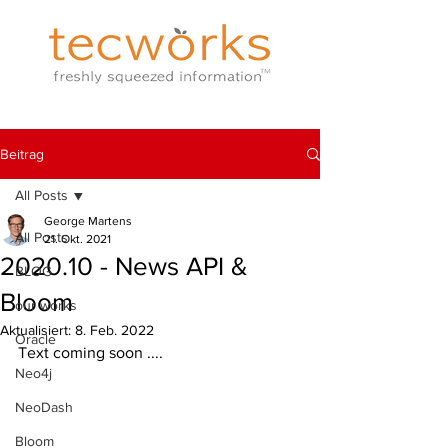
Beitrag
All Posts
George Martens
All Posts
21. Okt. 2021
2020.10 - News API &
BLOG
Bloom
our works
Aktualisiert:
8. Feb. 2022
Oracle
Text coming soon ....
Neo4j
NeoDash
Bloom